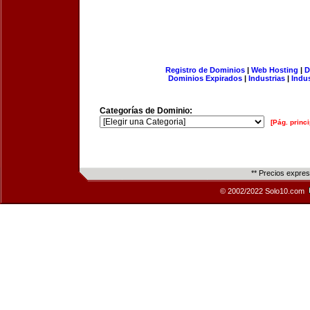
Registro de Dominios
|
Web Hosting
|
D
Dominios Expirados
|
Industrias
|
Indu
Categorías de Dominio:
[Pág. princi
** Precios expre
© 2002/2022 Solo10.com