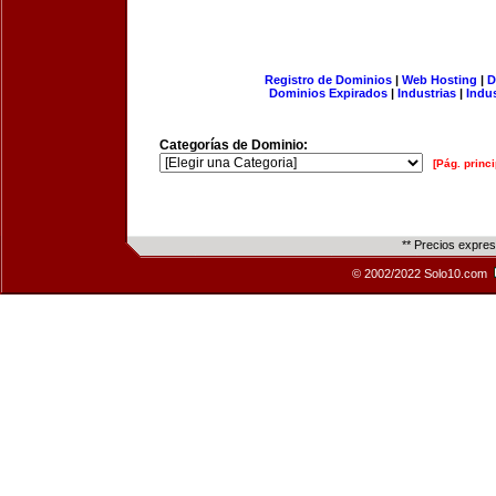
Registro de Dominios
|
Web Hosting
|
D
Dominios Expirados
|
Industrias
|
Indu
Categorías de Dominio:
[Pág. princi
** Precios expre
© 2002/2022 Solo10.com