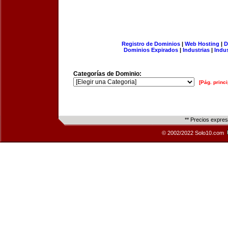
Registro de Dominios
|
Web Hosting
|
D
Dominios Expirados
|
Industrias
|
Indu
Categorías de Dominio:
[Pág. princi
** Precios expre
© 2002/2022 Solo10.com