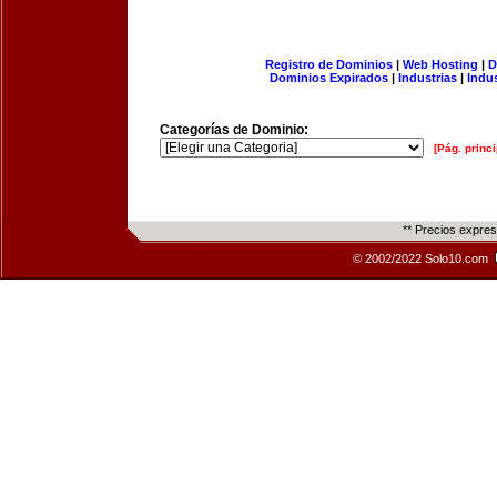
Registro de Dominios
|
Web Hosting
|
D
Dominios Expirados
|
Industrias
|
Indu
Categorías de Dominio:
[Pág. princi
** Precios expre
© 2002/2022 Solo10.com