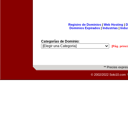
Registro de Dominios
|
Web Hosting
|
D
Dominios Expirados
|
Industrias
|
Indu
Categorías de Dominio:
[Pág. princi
** Precios expre
© 2002/2022 Solo10.com