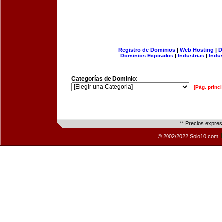
Registro de Dominios
|
Web Hosting
|
D
Dominios Expirados
|
Industrias
|
Indu
Categorías de Dominio:
[Pág. princi
** Precios expre
© 2002/2022 Solo10.com