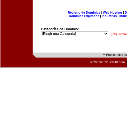
Registro de Dominios
|
Web Hosting
|
D
Dominios Expirados
|
Industrias
|
Indu
Categorías de Dominio:
[Pág. princi
** Precios expre
© 2002/2022 Solo10.com