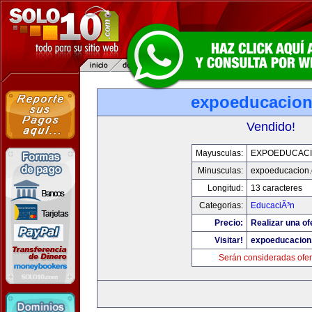
expoeducacio
Vendido!
Mayusculas:
EXPOEDUCAC
Minusculas:
expoeducacion
Longitud:
13 caracteres
Categorias:
EducaciÃ³n
Precio:
Realizar una of
Visitar!
expoeducacion
Serán consideradas ofer