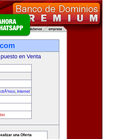
.com
 puesto en Venta
ctrÃ³nico
,
Internet
tas
ealizar una Oferta