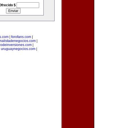
Ofrecido $
s.com
|
forofans.com
|
nalistadenegocios.com
|
rodeinversiones.com
|
|
uruguaynegocios.com
|