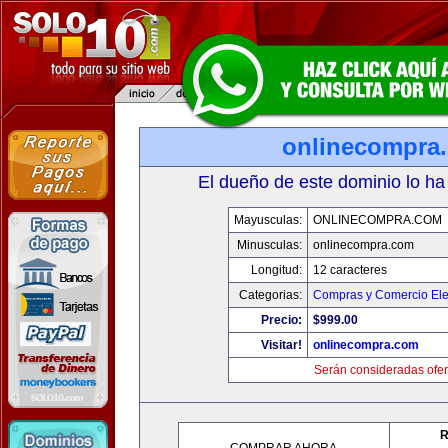
onlinecompra
El dueño de este dominio lo ha
Mayusculas:
ONLINECOMPRA.COM
Minusculas:
onlinecompra.com
Longitud:
12 caracteres
Categorias:
Compras y Comercio Ele
Precio:
$999.00
Visitar!
onlinecompra.com
Serán consideradas ofer
R