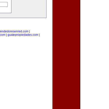
endedoresenred.com
|
.com
|
guatepropiedades.com
|