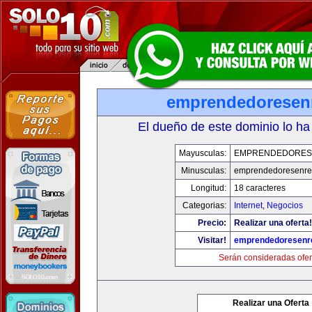
emprendedoresen
El dueño de este dominio lo ha
Mayusculas:
EMPRENDEDORES
Minusculas:
emprendedoresenre
Longitud:
18 caracteres
Categorias:
Internet
,
Negocios
Precio:
Realizar una oferta!
Visitar!
emprendedoresenr
Serán consideradas ofer
Realizar una Oferta