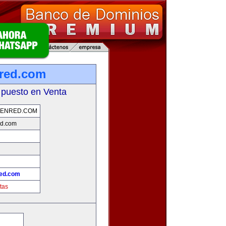
red.com
 puesto en Venta
ENRED.COM
d.com
ed.com
tas