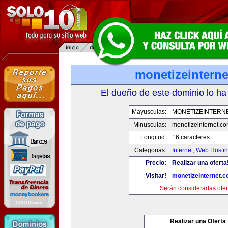
monetizeintern
El dueño de este dominio lo ha
Mayusculas:
MONETIZEINTERN
Minusculas:
monetizeinternet.c
Longitud:
16 caracteres
Categorias:
Internet
,
Web Hostin
Precio:
Realizar una oferta
Visitar!
monetizeinternet.
Serán consideradas ofer
Realizar una Oferta