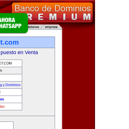
et.com
 puesto en Venta
ET.COM
om
g y Dominios
!
com
tas