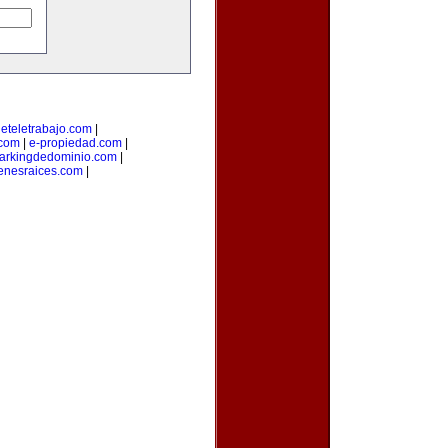
deteletrabajo.com
|
.com
|
e-propiedad.com
|
arkingdedominio.com
|
enesraices.com
|