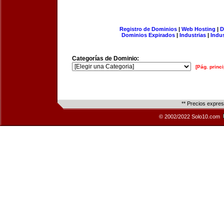
Registro de Dominios
|
Web Hosting
|
D
Dominios Expirados
|
Industrias
|
Indu
Categorías de Dominio:
[Pág. princi
** Precios expre
© 2002/2022 Solo10.com