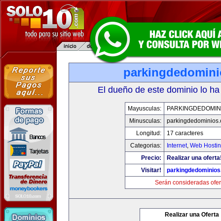
parkingdedomin
El dueño de este dominio lo ha
Mayusculas:
PARKINGDEDOMIN
Minusculas:
parkingdedominios
Longitud:
17 caracteres
Categorias:
Internet
,
Web Hostin
Precio:
Realizar una oferta
Visitar!
parkingdedominio
Serán consideradas ofer
Realizar una Oferta