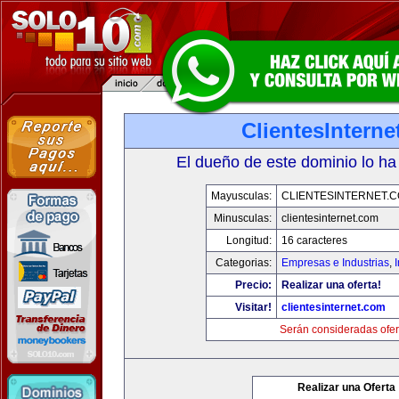
ClientesIntern
El dueño de este dominio lo ha
Mayusculas:
CLIENTESINTERNET.
Minusculas:
clientesinternet.com
Longitud:
16 caracteres
Categorias:
Empresas e Industrias
,
I
Precio:
Realizar una oferta!
Visitar!
clientesinternet.com
Serán consideradas ofer
Realizar una Oferta