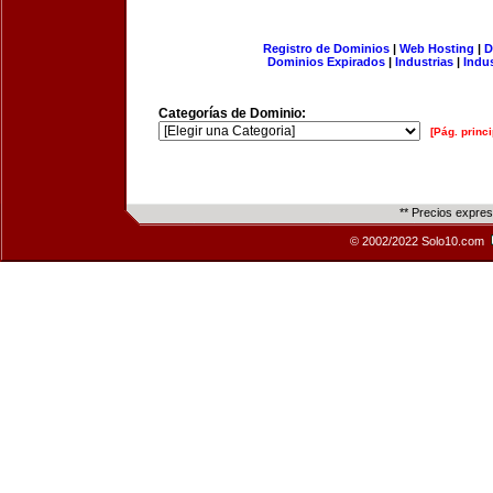
Registro de Dominios
|
Web Hosting
|
D
Dominios Expirados
|
Industrias
|
Indu
Categorías de Dominio:
[Pág. princi
** Precios expre
© 2002/2022 Solo10.com