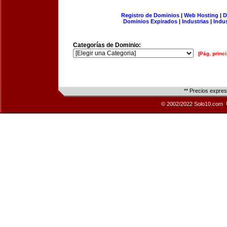
Registro de Dominios
|
Web Hosting
|
D
Dominios Expirados
|
Industrias
|
Indu
Categorías de Dominio:
[Pág. princi
** Precios expre
© 2002/2022 Solo10.com