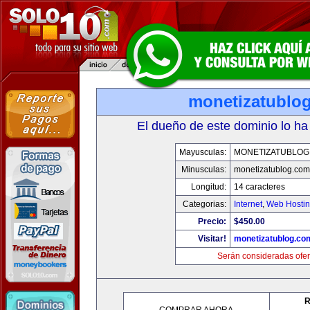
monetizatublo
El dueño de este dominio lo ha
Mayusculas:
MONETIZATUBLOG
Minusculas:
monetizatublog.com
Longitud:
14 caracteres
Categorias:
Internet
,
Web Hostin
Precio:
$450.00
Visitar!
monetizatublog.co
Serán consideradas ofer
R