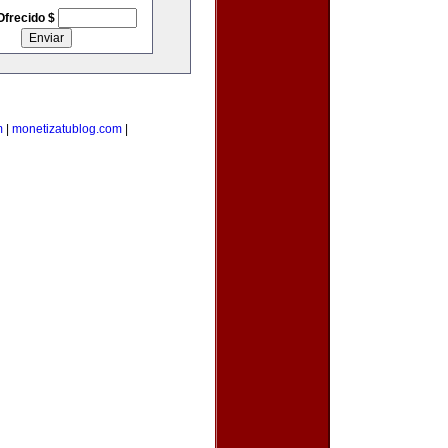
Ofrecido $
m
|
monetizatublog.com
|