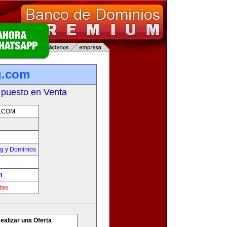
g.com
 puesto en Venta
.COM
g y Dominios
m
tas
ealizar una Oferta